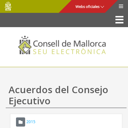
Consell
Saltar al contenido principal
Webs oficiales
de
Mallorca
La Sede
Consejo de Mallorca
Acceso y seguridad
Utilidades
Trámites y servicios
Acuerdos del Consejo
Mapa web
Ejecutivo
Ayuda
2015