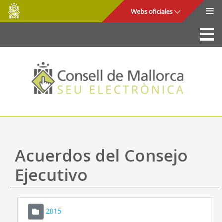
Consell
Saltar al contenido principal
Webs oficiales
de
Mallorca
La Sede
Consejo de Mallorca
Acceso y seguridad
Utilidades
Trámites y servicios
Acuerdos del Consejo
Mapa web
Ejecutivo
Ayuda
2015