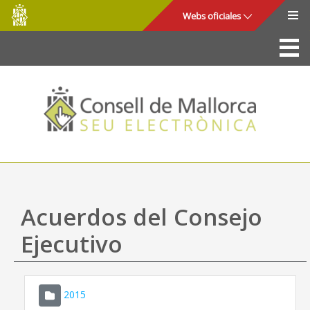
Consell
Saltar al contenido principal
Webs oficiales
de
Mallorca
La Sede
Consejo de Mallorca
Acceso y seguridad
Utilidades
Trámites y servicios
Acuerdos del Consejo
Mapa web
Ejecutivo
Ayuda
2015