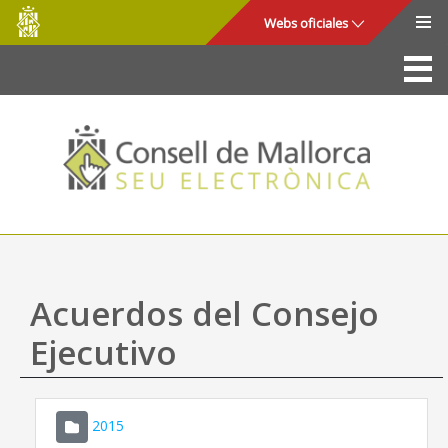
Consell
Saltar al contenido principal
Webs oficiales
de
Mallorca
La Sede
Consejo de Mallorca
Acceso y seguridad
Utilidades
Trámites y servicios
Acuerdos del Consejo
Mapa web
Ejecutivo
Ayuda
2015