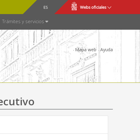
CA
ES
Webs oficiales
NSPARENCIA
Trámites y servicios
Mapa web
Ayuda
ecutivo