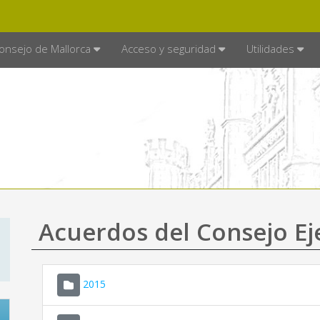
E MALLORCA
MALLORCA.ES
TRA
SEDE ELECTRÓNICA
onsejo de Mallorca
Acceso y seguridad
Utilidades
Acuerdos del Consejo Ej
2015