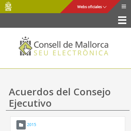
Consell
Saltar al contenido principal
Webs oficiales
de
Mallorca
La Sede
Consejo de Mallorca
Acceso y seguridad
Utilidades
Trámites y servicios
Acuerdos del Consejo
Mapa web
Ejecutivo
Ayuda
2015