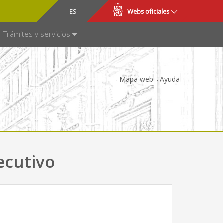
CA
ES
Webs oficiales
NSPARENCIA
Trámites y servicios
Mapa web
Ayuda
ecutivo