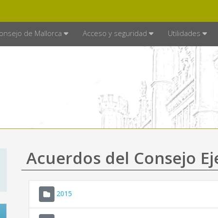
E MALLORCA
MALLORCA.ES
TRA
SEDE ELECTRÓNICA
onsejo de Mallorca
Acceso y seguridad
Utilidades
Acuerdos del Consejo Ej
2015