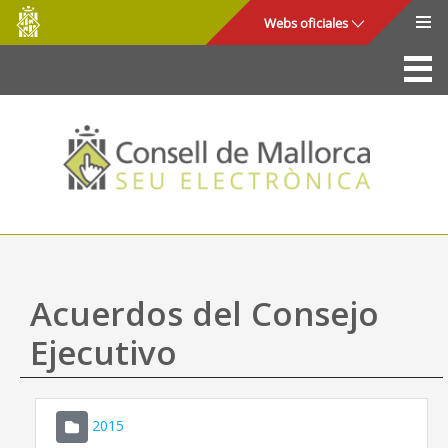
Consell
Saltar al contenido principal
Webs oficiales
de
Mallorca
La Sede
Consejo de Mallorca
Acceso y seguridad
Utilidades
Trámites y servicios
Acuerdos del Consejo
Mapa web
Ejecutivo
Ayuda
2015