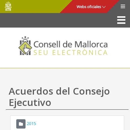
Consell
Saltar al contenido principal
Webs oficiales
de
Mallorca
La Sede
Consejo de Mallorca
Acceso y seguridad
Utilidades
Trámites y servicios
Acuerdos del Consejo
Mapa web
Ejecutivo
Ayuda
2015