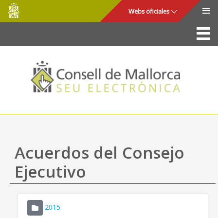
Consell
Saltar al contenido principal
Webs oficiales
de
Mallorca
La Sede
Consejo de Mallorca
Acceso y seguridad
Utilidades
Trámites y servicios
Acuerdos del Consejo
Mapa web
Ejecutivo
Ayuda
2015