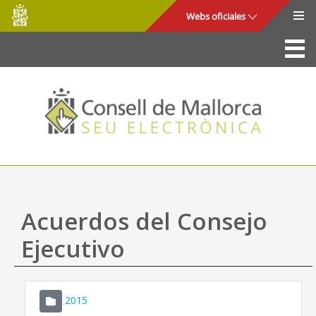
Consell
Saltar al contenido principal
Webs oficiales
de
Mallorca
La Sede
Consejo de Mallorca
Acceso y seguridad
Utilidades
Trámites y servicios
Acuerdos del Consejo
Mapa web
Ejecutivo
Ayuda
2015