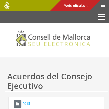
Consell
Saltar al contenido principal
Webs oficiales
de
Mallorca
La Sede
Consejo de Mallorca
Acceso y seguridad
Utilidades
Trámites y servicios
Acuerdos del Consejo
Mapa web
Ejecutivo
Ayuda
2015