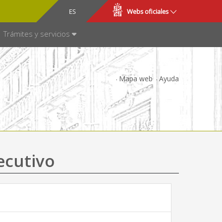
CA
ES
Webs oficiales
NSPARENCIA
Trámites y servicios
Mapa web
Ayuda
ecutivo