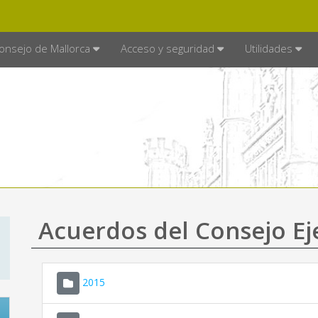
E MALLORCA
MALLORCA.ES
TRA
SEDE ELECTRÓNICA
onsejo de Mallorca
Acceso y seguridad
Utilidades
Acuerdos del Consejo Ej
2015