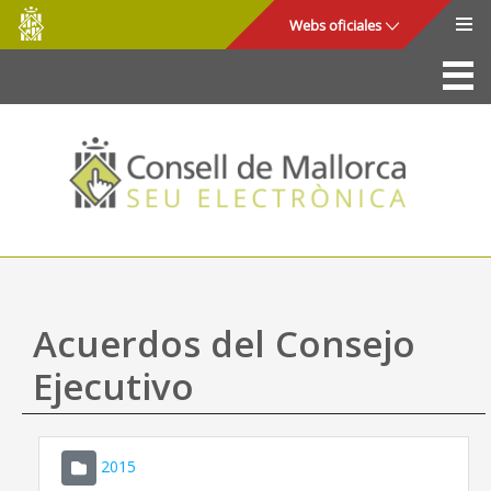
Consell
Saltar al contenido principal
Webs oficiales
de
Mallorca
La Sede
Consejo de Mallorca
Acceso y seguridad
Utilidades
Trámites y servicios
Acuerdos del Consejo
Mapa web
Ejecutivo
Ayuda
2015