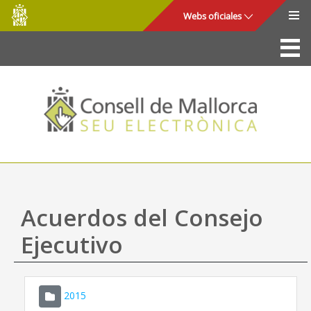
Consell
Saltar al contenido principal
Webs oficiales
de
Mallorca
La Sede
Consejo de Mallorca
Acceso y seguridad
Utilidades
Trámites y servicios
Acuerdos del Consejo
Mapa web
Ejecutivo
Ayuda
2015