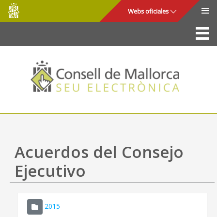
Consell
Saltar al contenido principal
Webs oficiales
de
Mallorca
La Sede
Consejo de Mallorca
Acceso y seguridad
Utilidades
Trámites y servicios
Acuerdos del Consejo
Mapa web
Ejecutivo
Ayuda
2015