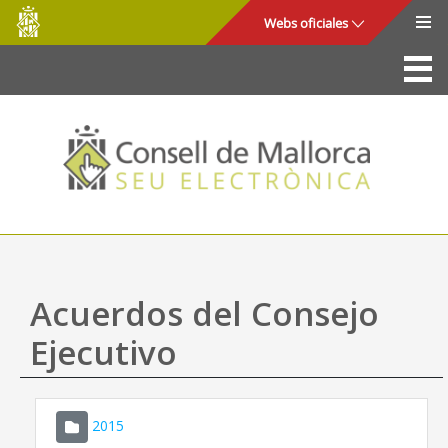
Consell
Saltar al contenido principal
Webs oficiales
de
Mallorca
La Sede
Consejo de Mallorca
Acceso y seguridad
Utilidades
Trámites y servicios
Acuerdos del Consejo
Mapa web
Ejecutivo
Ayuda
2015