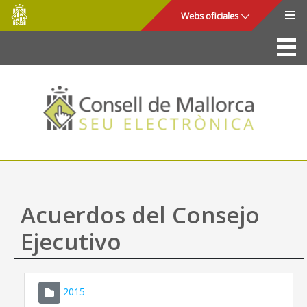
Consell
Saltar al contenido principal
Webs oficiales
de
Mallorca
La Sede
Consejo de Mallorca
Acceso y seguridad
Utilidades
Trámites y servicios
Acuerdos del Consejo
Mapa web
Ejecutivo
Ayuda
2015