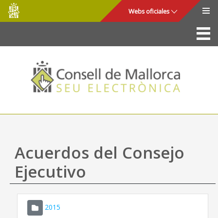
Consell
Saltar al contenido principal
Webs oficiales
de
Mallorca
La Sede
Consejo de Mallorca
Acceso y seguridad
Utilidades
Trámites y servicios
Acuerdos del Consejo
Mapa web
Ejecutivo
Ayuda
2015