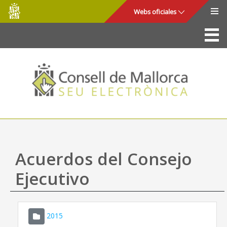
Consell
Saltar al contenido principal
Webs oficiales
de
Mallorca
La Sede
Consejo de Mallorca
Acceso y seguridad
Utilidades
Trámites y servicios
Acuerdos del Consejo
Mapa web
Ejecutivo
Ayuda
2015