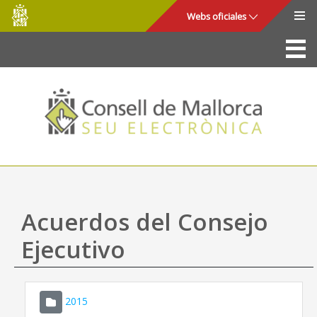
Consell
Saltar al contenido principal
Webs oficiales
de
Mallorca
La Sede
Consejo de Mallorca
Acceso y seguridad
Utilidades
Trámites y servicios
Acuerdos del Consejo
Mapa web
Ejecutivo
Ayuda
2015