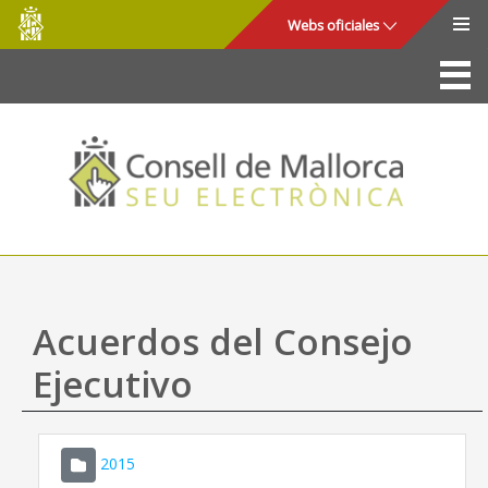
Consell
Saltar al contenido principal
Webs oficiales
de
Mallorca
La Sede
Consejo de Mallorca
Acceso y seguridad
Utilidades
Trámites y servicios
Acuerdos del Consejo
Mapa web
Ejecutivo
Ayuda
2015