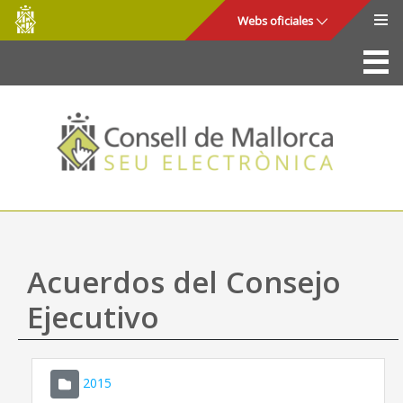
Consell
Saltar al contenido principal
Webs oficiales
de
Mallorca
La Sede
Consejo de Mallorca
Acceso y seguridad
Utilidades
Trámites y servicios
Acuerdos del Consejo
Mapa web
Ejecutivo
Ayuda
2015