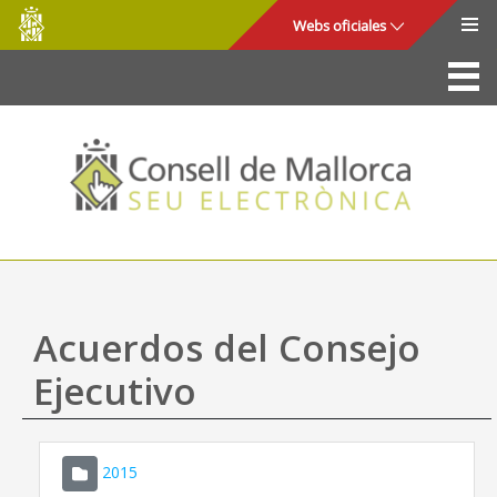
Consell
Saltar al contenido principal
Webs oficiales
de
Mallorca
La Sede
Consejo de Mallorca
Acceso y seguridad
Utilidades
Trámites y servicios
Acuerdos del Consejo
Mapa web
Ejecutivo
Ayuda
2015