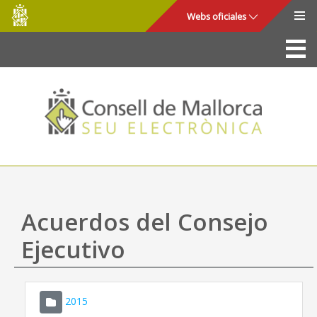
Consell
Saltar al contenido principal
Webs oficiales
de
Mallorca
La Sede
Consejo de Mallorca
Acceso y seguridad
Utilidades
Trámites y servicios
Acuerdos del Consejo
Mapa web
Ejecutivo
Ayuda
2015