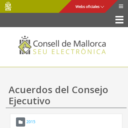
Consell
Saltar al contenido principal
Webs oficiales
de
Mallorca
La Sede
Consejo de Mallorca
Acceso y seguridad
Utilidades
Trámites y servicios
Acuerdos del Consejo
Mapa web
Ejecutivo
Ayuda
2015