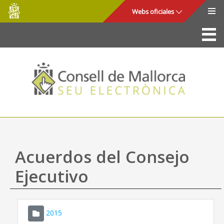
Consell
Saltar al contenido principal
Webs oficiales
de
Mallorca
La Sede
Consejo de Mallorca
Acceso y seguridad
Utilidades
Trámites y servicios
Acuerdos del Consejo
Mapa web
Ejecutivo
Ayuda
2015