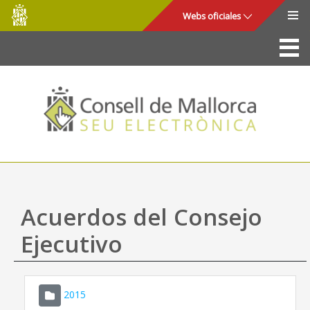
Consell
Saltar al contenido principal
Webs oficiales
de
Mallorca
La Sede
Consejo de Mallorca
Acceso y seguridad
Utilidades
Trámites y servicios
Acuerdos del Consejo
Mapa web
Ejecutivo
Ayuda
2015