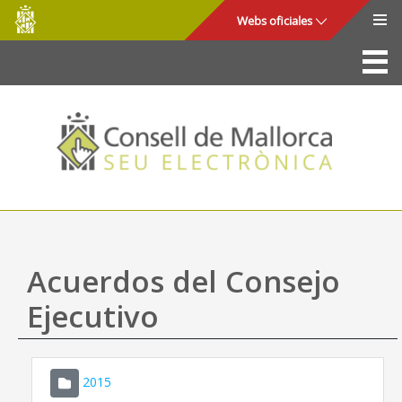
Consell
Saltar al contenido principal
Webs oficiales
de
Mallorca
La Sede
Consejo de Mallorca
Acceso y seguridad
Utilidades
Trámites y servicios
Acuerdos del Consejo
Mapa web
Ejecutivo
Ayuda
2015