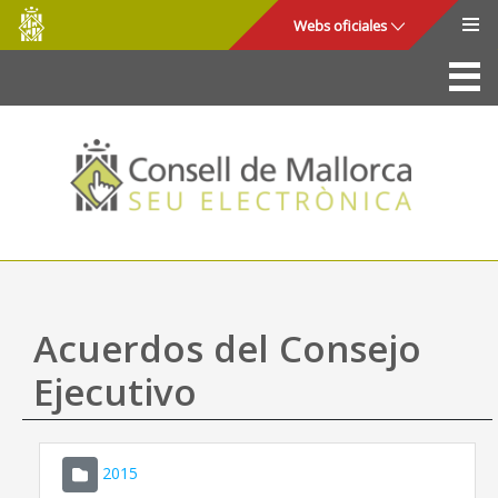
Consell
Saltar al contenido principal
Webs oficiales
de
Mallorca
La Sede
Consejo de Mallorca
Acceso y seguridad
Utilidades
Trámites y servicios
Acuerdos del Consejo
Mapa web
Ejecutivo
Ayuda
2015