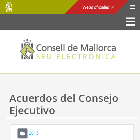
Consell
Saltar al contenido principal
Webs oficiales
de
Mallorca
La Sede
Consejo de Mallorca
Acceso y seguridad
Utilidades
Trámites y servicios
Acuerdos del Consejo
Mapa web
Ejecutivo
Ayuda
2015