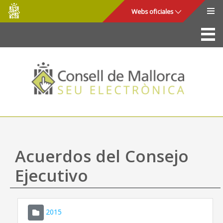
Consell
Saltar al contenido principal
Webs oficiales
de
Mallorca
La Sede
Consejo de Mallorca
Acceso y seguridad
Utilidades
Trámites y servicios
Acuerdos del Consejo
Mapa web
Ejecutivo
Ayuda
2015