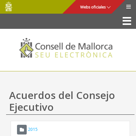
Consell
Saltar al contenido principal
Webs oficiales
de
Mallorca
La Sede
Consejo de Mallorca
Acceso y seguridad
Utilidades
Trámites y servicios
Acuerdos del Consejo
Mapa web
Ejecutivo
Ayuda
2015