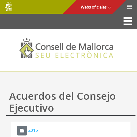
Consell
Saltar al contenido principal
Webs oficiales
de
Mallorca
La Sede
Consejo de Mallorca
Acceso y seguridad
Utilidades
Trámites y servicios
Acuerdos del Consejo
Mapa web
Ejecutivo
Ayuda
2015