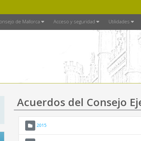
E MALLORCA
MALLORCA.ES
TRA
SEDE ELECTRÓNICA
onsejo de Mallorca
Acceso y seguridad
Utilidades
Acuerdos del Consejo Ej
2015