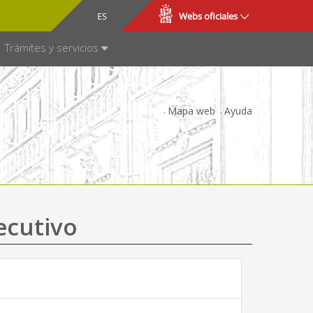
CA
ES
Webs oficiales
NSPARENCIA
Trámites y servicios
Mapa web
Ayuda
ecutivo