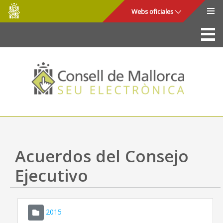
Consell
Saltar al contenido principal
Webs oficiales
de
Mallorca
La Sede
Consejo de Mallorca
Acceso y seguridad
Utilidades
Trámites y servicios
Acuerdos del Consejo
Mapa web
Ejecutivo
Ayuda
2015