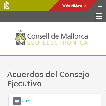
Consell
Saltar al contenido principal
Webs oficiales
de
Mallorca
La Sede
Consejo de Mallorca
Acceso y seguridad
Utilidades
Trámites y servicios
Acuerdos del Consejo
Mapa web
Ejecutivo
Ayuda
2015