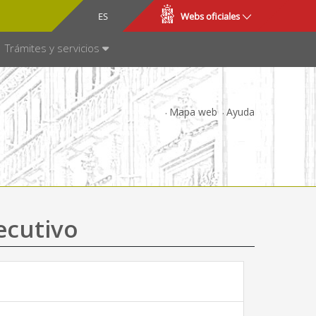
CA
ES
Webs oficiales
NSPARENCIA
Trámites y servicios
Mapa web
Ayuda
ecutivo