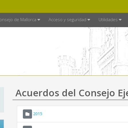
E MALLORCA
MALLORCA.ES
TRA
SEDE ELECTRÓNICA
onsejo de Mallorca
Acceso y seguridad
Utilidades
Acuerdos del Consejo Ej
2015