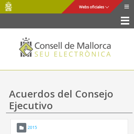
Consell
Saltar al contenido principal
Webs oficiales
de
Mallorca
La Sede
Consejo de Mallorca
Acceso y seguridad
Utilidades
Trámites y servicios
Acuerdos del Consejo
Mapa web
Ejecutivo
Ayuda
2015