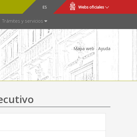
CA
ES
Webs oficiales
NSPARENCIA
Trámites y servicios
Mapa web
Ayuda
ecutivo