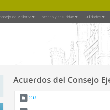
E MALLORCA
MALLORCA.ES
TRA
SEDE ELECTRÓNICA
onsejo de Mallorca
Acceso y seguridad
Utilidades
Acuerdos del Consejo Ej
2015