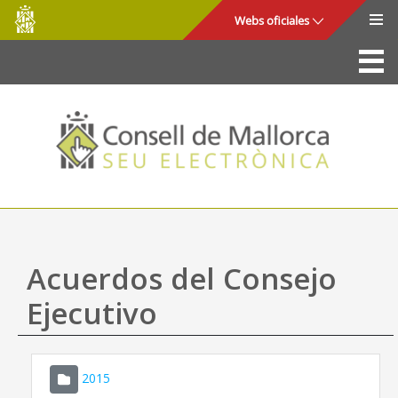
Consell
Saltar al contenido principal
Webs oficiales
de
Mallorca
La Sede
Consejo de Mallorca
Acceso y seguridad
Utilidades
Trámites y servicios
Acuerdos del Consejo
Mapa web
Ejecutivo
Ayuda
2015