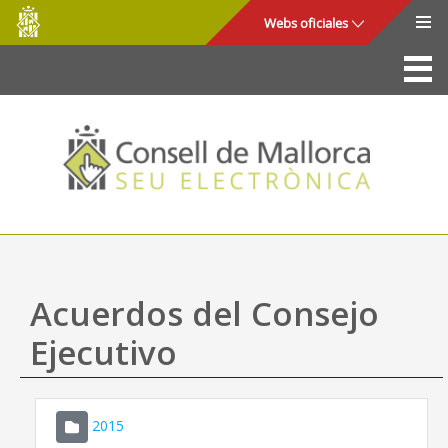
Consell
Saltar al contenido principal
Webs oficiales
de
Mallorca
La Sede
Consejo de Mallorca
Acceso y seguridad
Utilidades
Trámites y servicios
Acuerdos del Consejo
Mapa web
Ejecutivo
Ayuda
2015