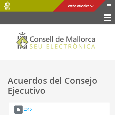
Consell
Saltar al contenido principal
Webs oficiales
de
Mallorca
La Sede
Consejo de Mallorca
Acceso y seguridad
Utilidades
Trámites y servicios
Acuerdos del Consejo
Mapa web
Ejecutivo
Ayuda
2015