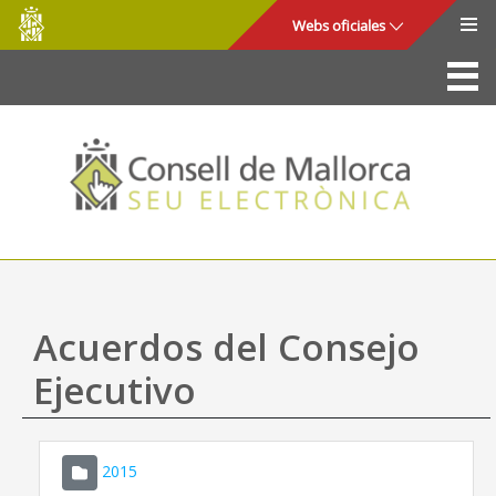
Consell
Saltar al contenido principal
Webs oficiales
de
Mallorca
La Sede
Consejo de Mallorca
Acceso y seguridad
Utilidades
Trámites y servicios
Acuerdos del Consejo
Mapa web
Ejecutivo
Ayuda
2015