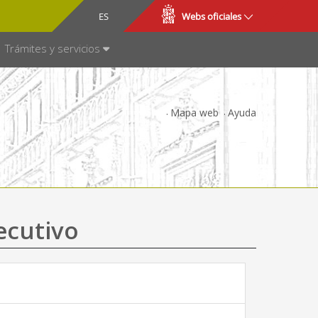
CA
ES
Webs oficiales
NSPARENCIA
Trámites y servicios
Mapa web
Ayuda
ecutivo