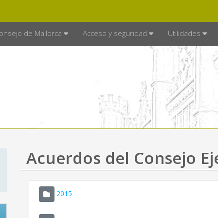
E MALLORCA
MALLORCA.ES
TRA
SEDE ELECTRÓNICA
onsejo de Mallorca
Acceso y seguridad
Utilidades
Acuerdos del Consejo Ej
2015