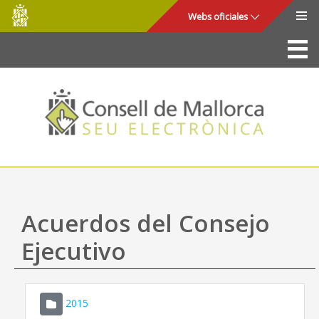
Consell
Saltar al contenido principal
Webs oficiales
de
Mallorca
La Sede
Consejo de Mallorca
Acceso y seguridad
Utilidades
Trámites y servicios
Acuerdos del Consejo
Mapa web
Ejecutivo
Ayuda
2015