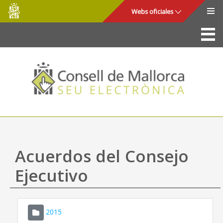
Consell
Saltar al contenido principal
Webs oficiales
de
Mallorca
La Sede
Consejo de Mallorca
Acceso y seguridad
Utilidades
Trámites y servicios
Acuerdos del Consejo
Mapa web
Ejecutivo
Ayuda
2015