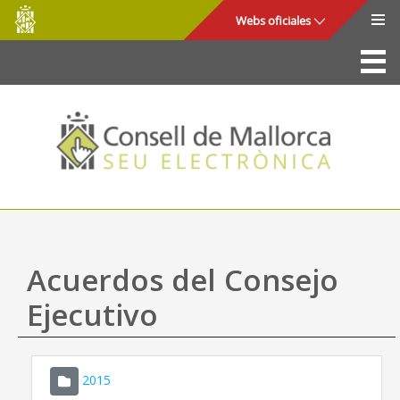
Consell
Saltar al contenido principal
Webs oficiales
de
Mallorca
La Sede
Consejo de Mallorca
Acceso y seguridad
Utilidades
Trámites y servicios
Acuerdos del Consejo
Mapa web
Ejecutivo
Ayuda
2015