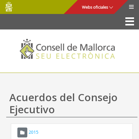
Consell
Saltar al contenido principal
Webs oficiales
de
Mallorca
La Sede
Consejo de Mallorca
Acceso y seguridad
Utilidades
Trámites y servicios
Acuerdos del Consejo
Mapa web
Ejecutivo
Ayuda
2015