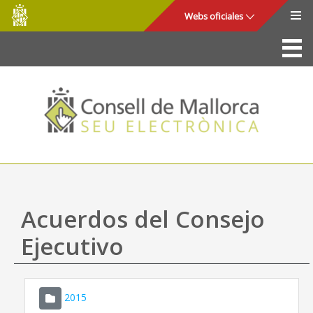
Consell
Saltar al contenido principal
Webs oficiales
de
Mallorca
La Sede
Consejo de Mallorca
Acceso y seguridad
Utilidades
Trámites y servicios
Acuerdos del Consejo
Mapa web
Ejecutivo
Ayuda
2015